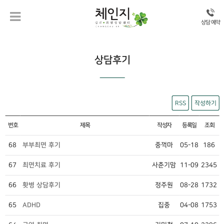
상담 예약
상담후기
RSS
작성하기
번호
제목
작성자
등록일
조회
68
부부최면 후기
중꺽마
05-18
186
67
최면치료 후기
사춘기맘
11-09
2345
66
홧병 상담후기
정주원
08-28
1732
65
ADHD
집중
04-08
1753