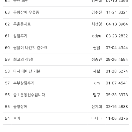
64
금연 최면
김민철
07-10
2396
63
공황장애 우울증
김수진
11-21
3321
62
우울증치료
최선영
04-13
3964
61
상담후기
ddyu
03-23
2832
60
쌈닭이 나간것 같아요
쌈닭
07-04
4344
59
최고의 상담!
정승민
09-26
4694
58
다시 태어난 기분
새삶
01-28
5274
57
부부상담후기
kim
01-07
4541
56
중1 운동선수입니다
망구
05-28
3978
55
공황장애
신지희
02-16
4888
54
후기
다다다
11-06
3375