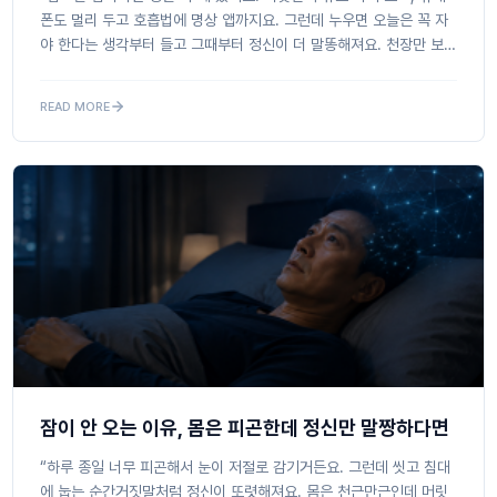
폰도 멀리 두고 호흡법에 명상 앱까지요. 그런데 누우면 오늘은 꼭 자
야 한다는 생각부터 들고 그때부터 정신이 더 말똥해져요. 천장만 보
다가 시곗바늘 소리만 세고, 몸은 천근...
READ MORE
잠이 안 오는 이유, 몸은 피곤한데 정신만 말짱하다면
“하루 종일 너무 피곤해서 눈이 저절로 감기거든요. 그런데 씻고 침대
에 눕는 순간거짓말처럼 정신이 또렷해져요. 몸은 천근만근인데 머릿