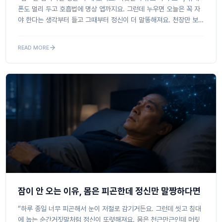
폰도 멀리 두고 호흡법에 명상 앱까지요. 그런데 누우면 오늘은 꼭 자
야 한다는 생각부터 들고 그때부터 정신이 더 말똥해져요. 천장만 보
다가 시곗바늘 소리만 세고, 몸은 천근...
READ MORE
잠이 안 오는 이유, 몸은 피곤한데 정신만 말짱하다면
“하루 종일 너무 피곤해서 눈이 저절로 감기거든요. 그런데 씻고 침대
에 눕는 순간거짓말처럼 정신이 또렷해져요. 몸은 천근만근인데 머릿