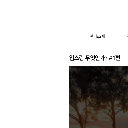
센터소개
소장 소개
심리·
입스란 무엇인가? #1편
센터위치 / 운영시간
부부상
스포츠
금연 /