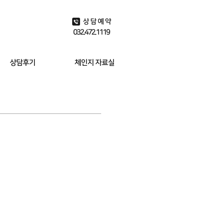
상담예약
032.472.1119
상담후기
체인지 자료실
유튜브 동영상
상담사례 찾기
스포츠 최면 사례
체인지 칼럼
체인지 블로그
자주묻는 질문
상담비용
알리는 글