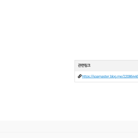
관련링크
https://soamaster.blog.me/2208644