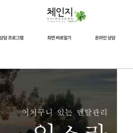
상담 프로그램
최면 바로알기
온라인 상담
최면상담
최면 바로알기
담 클리닉
예약 후 시청영상
 최면
 다이어트