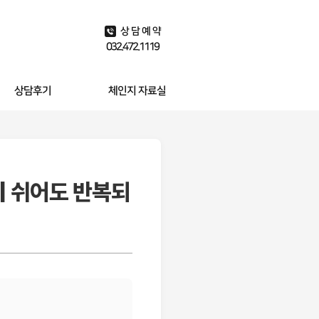
상담예약
032.472.1119
상담후기
체인지 자료실
유튜브 동영상
상담사례 찾기
스포츠 최면 사례
| 쉬어도 반복되
체인지 칼럼
체인지 블로그
자주묻는 질문
상담비용
알리는 글