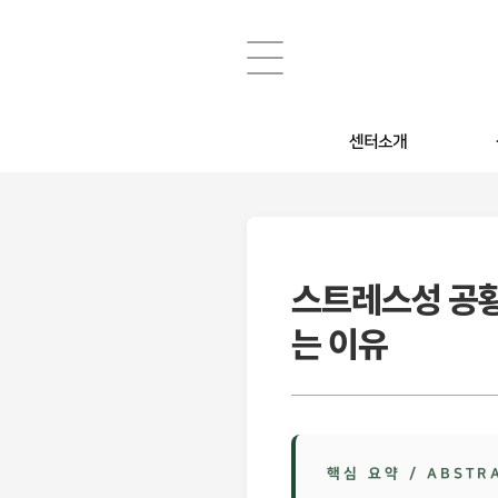
센터소개
소장 소개
심리·
센터위치 / 운영시간
부부상
스포츠
스트레스성 공황
금연 /
는 이유
핵심 요약 / ABSTR