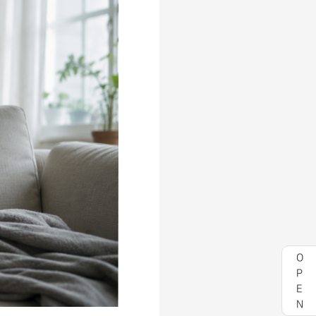
O
P
E
N