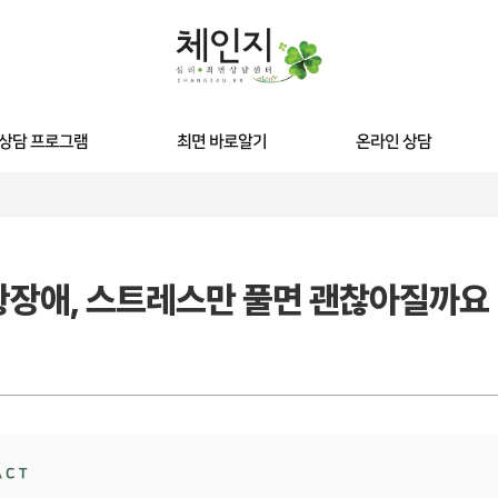
상담 프로그램
최면 바로알기
온라인 상담
최면상담
최면 바로알기
담 클리닉
예약 후 시청영상
 최면
장애, 스트레스만 풀면 괜찮아질까요 
 다이어트
ACT