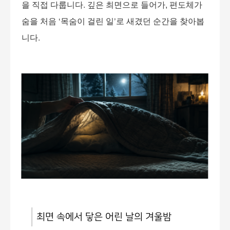
을 직접 다룹니다
.
깊은 최면으로 들어가
,
편도체가
숨을 처음
‘
목숨이 걸린 일
’
로 새겼던 순간을 찾아봅
니다
.
최면 속에서 닿은 어린 날의 겨울밤