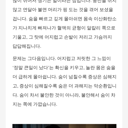
많이 쉬어서 생기는 일이라는 점입니다
.
풍선을 쉬지
않고 연달아 불면 머리가 핑 도는 것을 겪어 보셨을
겁니다
.
숨을 빠르고 깊게 몰아쉬면 몸속 이산화탄소
가 지나치게 빠져나가 혈액의 균형이 알칼리 쪽으로
기울고
,
그 탓에 어지럽고 손발이 저리고 가슴까지
답답해집니다
.
문제는 그다음입니다
.
어지럽고 저릿한 그 느낌이
‘
정말 큰일이 났다
’
는 확신을 키우고
,
놀란 몸은 숨을
더 급하게 몰아쉽니다
.
숨이 넘칠수록 증상은 심해지
고
,
증상이 심해질수록 숨은 더 과해지는 악순환입니
다
.
숨이 차서 불안한 것이 아니라
,
불안해서 숨이 차
지는 쪽에 가깝습니다
.