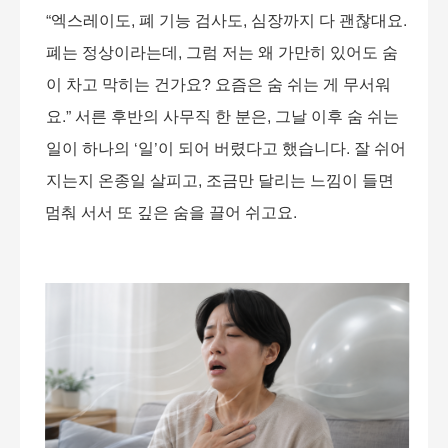
“
엑스레이도
,
폐 기능 검사도
,
심장까지 다 괜찮대요
.
폐는 정상이라는데
,
그럼 저는 왜 가만히 있어도 숨
이 차고 막히는 건가요
?
요즘은 숨 쉬는 게 무서워
요
.”
서른 후반의 사무직 한 분은
,
그날 이후 숨 쉬는
일이 하나의
‘
일
’
이 되어 버렸다고 했습니다
.
잘 쉬어
지는지 온종일 살피고
,
조금만 달리는 느낌이 들면
멈춰 서서 또 깊은 숨을 끌어 쉬고요
.