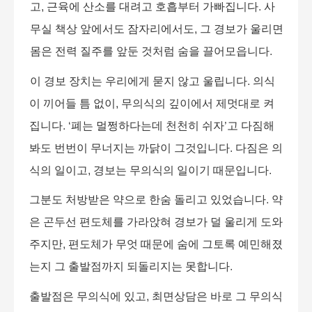
고
,
근육에 산소를 대려고 호흡부터 가빠집니다
.
사
무실 책상 앞에서도 잠자리에서도
,
그 경보가 울리면
몸은 전력 질주를 앞둔 것처럼 숨을 끌어모읍니다
.
이 경보 장치는 우리에게 묻지 않고 울립니다
.
의식
이 끼어들 틈 없이
,
무의식의 깊이에서 제멋대로 켜
집니다
. ‘
폐는 멀쩡하다는데 천천히 쉬자
’
고 다짐해
봐도 번번이 무너지는 까닭이 그것입니다
.
다짐은 의
식의 일이고
,
경보는 무의식의 일이기 때문입니다
.
그분도 처방받은 약으로 한숨 돌리고 있었습니다
.
약
은 곤두선 편도체를 가라앉혀 경보가 덜 울리게 도와
주지만
,
편도체가 무엇 때문에 숨에 그토록 예민해졌
는지 그 출발점까지 되돌리지는 못합니다
.
출발점은 무의식에 있고
,
최면상담은 바로 그 무의식