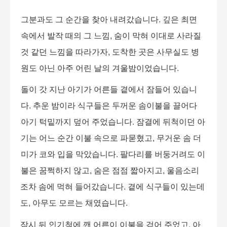
그분과도 그 순간을 찾아 내려갔습니다
.
깊은 최면
속에서 발작 때의 그 느낌
,
숨이 막혀 이대로 사라질
것 같던 느낌을 따라가자
,
도착한 곳은 사무실도 병
원도 아닌 아주 어린 날의 겨울밤이었습니다
.
돌이 갓 지난 아기가 어른들 곁에서 잠들어 있습니
다
.
추운 밤이라 식구들은 두꺼운 솜이불을 끌어다
아기 턱밑까지 덮어 주었습니다
.
잠결에 뒤척이던 아
기는 어느 순간 이불 속으로 파묻혔고
,
무거운 솜 더
미가 코와 입을 막았습니다
.
팔다리를 버둥거려도 이
불은 꿈쩍하지 않고
,
숨은 점점 짧아지고
,
울음소리
조차 솜에 먹혀 들어갔습니다
.
곁에 식구들이 있는데
도
,
아무도 모르는 채였습니다
.
잠시 뒤 인기척에 깬 어른이 이불을 걷어 주었고
,
아