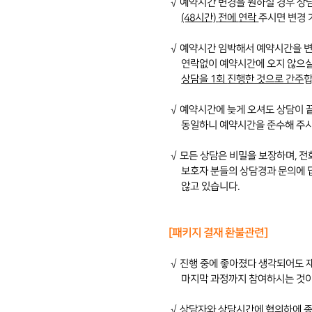
√
예약시간 변경을 원하실 경우 상
(48시간)
전에
연락
주시면
변경 
√
예약시간 임박해서 예약시간을 
.
연락없이
예약시간에 오지 않으
.
상담을 1회
진행한 것으로 간주
합
√
예약시간에 늦게 오셔도 상담이 
.
동일하니
예약시간을 준수해 주시
√
모든 상담은 비밀을 보장하며, 전
보호자 분들의 상담경과 문의에 
않고 있습니다.
[패키지 결재 환불관련]
√
진행 중에 좋아졌다 생각되어도 
.
마지막 과정까지
참여
하시는 것이
√
상담자와
상담시간에 협의하에 