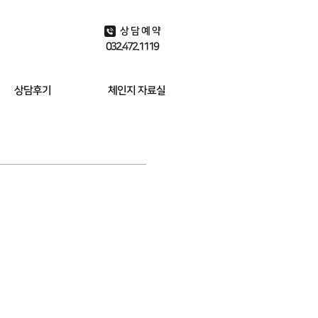
상담예약
032.472.1119
상담후기
체인지 자료실
유튜브 동영상
상담사례 찾기
스포츠 최면 사례
체인지 칼럼
체인지 블로그
자주묻는 질문
상담비용
알리는 글