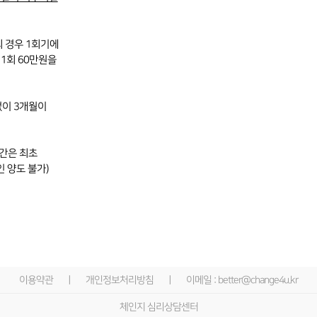
 경우 1회기에
1회 60만원을
없이 3개월이
기간은 최초
인 양도 불가)
이용약관
ㅣ
개인정보처리방침
ㅣ
이메일 : better@change4u.kr
체인지 심리상담센터