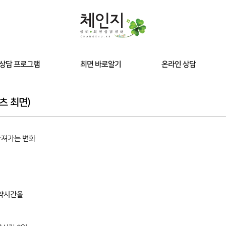
상담 프로그램
최면 바로알기
온라인 상담
최면상담
최면 바로알기
츠 최면)
담 클리닉
예약 후 시청영상
 최면
아져가는 변화
 다이어트
예약시간을