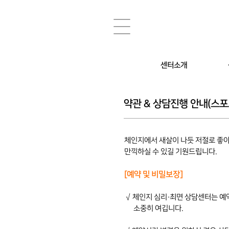
센터소개
소장 소개
심리·
약관 & 상담진행 안내(스포
센터위치 / 운영시간
부부상
스포츠
체인지에서
새살이 나듯
저절로 좋
금연 /
만끽
하실 수 있길
기원드립니다.
[예약 및 비밀보장]
√ 체인지 심리
·최면 상담센터는 
.
소중히 여깁니다.